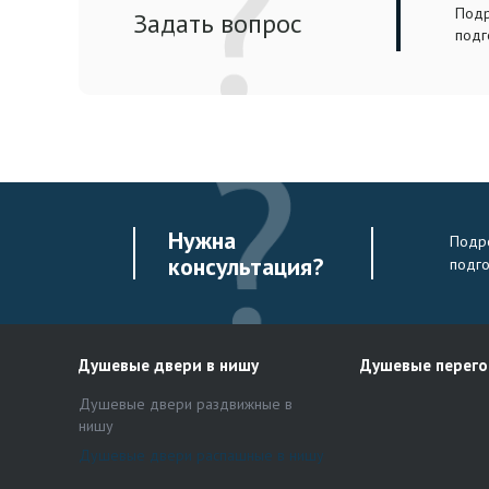
Подр
Задать вопрос
подг
Нужна
Подро
консультация?
подг
Душевые двери в нишу
Душевые перег
Душевые двери раздвижные в
нишу
Душевые двери распашные в нишу