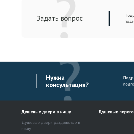
Подр
Задать вопрос
подг
Нужна
Подро
консультация?
подг
Душевые двери в нишу
Душевые перег
Душевые двери раздвижные в
нишу