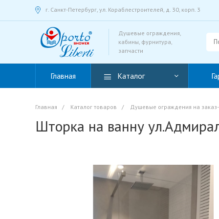
г. Санкт-Петербург, ул. Кораблестроителей, д. 30, корп. 3
Душевые ограждения,
кабины, фурнитура,
запчасти
Главная
Каталог
Га
Главная
/
Каталог товаров
/
Душевые ограждения на заказ-д
Шторка на ванну ул.Адмира