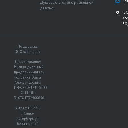
c
Душевые уголки с распашной
дверью
г. 
Ко
30,
Поддержка
ООО «Интэрсо»
Наименование:
Индивидуальный
предприниматель
Головина Ольга
Александровна
ИНН: 780717146500
ОГРНИП:
310784732900656
Адрес: 198330,
г. Санкт-
Петербург, ул.
Беринга д.23