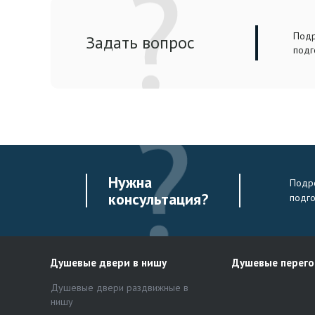
Подр
Задать вопрос
подг
Нужна
Подро
консультация?
подг
Душевые двери в нишу
Душевые перег
Душевые двери раздвижные в
нишу