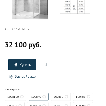
Арт. OS11-CH-195
32 100 руб.
Купить
Быстрый заказ
Размер (см)
100x100
100x70
100x80
100x85
100x90
110x100
110x70
110x80