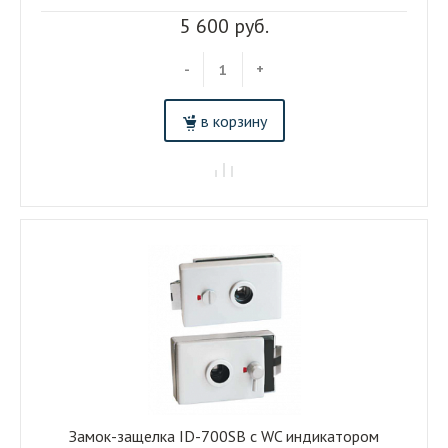
5 600 руб.
-
+
в корзину
Замок-защелка ID-700SB c WC индикатором