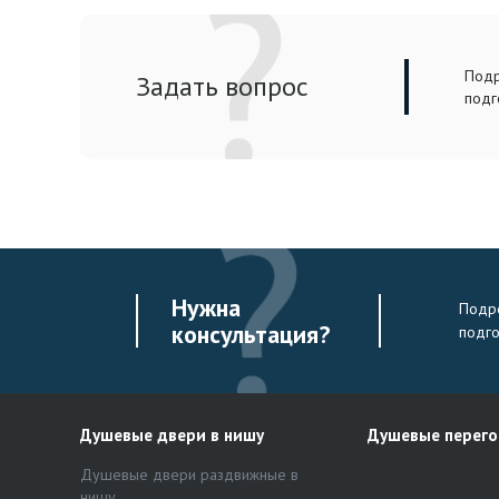
Подр
Задать вопрос
подг
Нужна
Подро
консультация?
подг
Душевые двери в нишу
Душевые перег
Душевые двери раздвижные в
нишу