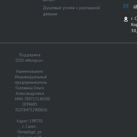
c
Душевые уголки с распашной
дверью
г. 
Ко
30,
Поддержка
ООО «Интэрсо»
Наименование:
Индивидуальный
предприниматель
Головина Ольга
Александровна
ИНН: 780717146500
ОГРНИП:
310784732900656
Адрес: 198330,
г. Санкт-
Петербург, ул.