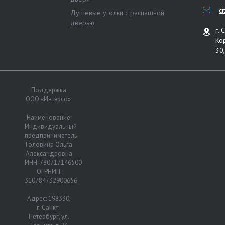
c
Душевые уголки с распашной
дверью
г. 
Ко
30,
Поддержка
ООО «Интэрсо»
Наименование:
Индивидуальный
предприниматель
Головина Ольга
Александровна
ИНН: 780717146500
ОГРНИП:
310784732900656
Адрес: 198330,
г. Санкт-
Петербург, ул.