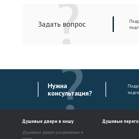
Подр
Задать вопрос
подг
Нужна
Подро
консультация?
подг
Душевые двери в нишу
Душевые перег
Душевые двери раздвижные в
нишу