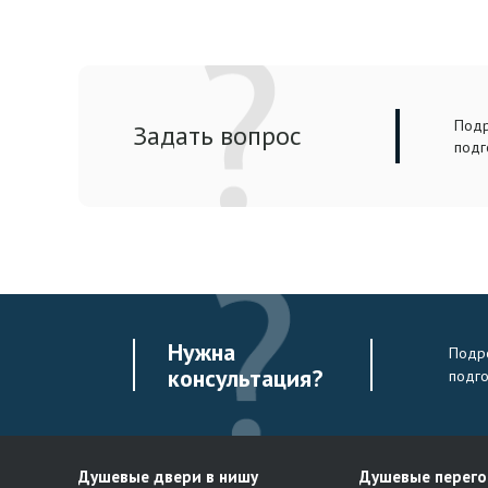
Подр
Задать вопрос
подг
Нужна
Подро
консультация?
подг
Душевые двери в нишу
Душевые перег