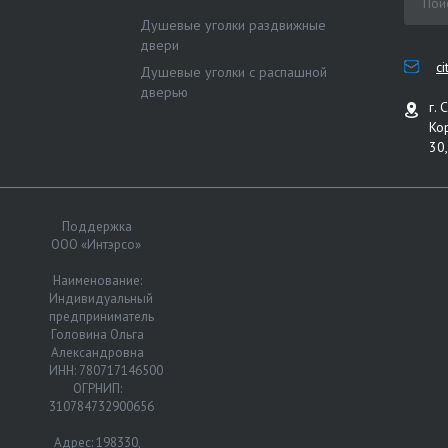
Душевые уголки раздвижные
двери
c
Душевые уголки с распашной
дверью
г. 
Ко
30,
Поддержка
ООО «Интэрсо»
Наименование:
Индивидуальный
предприниматель
Головина Ольга
Александровна
ИНН: 780717146500
ОГРНИП:
310784732900656
Адрес: 198330,