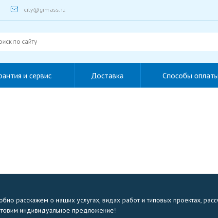
city@gimass.ru
рантия и сервис
Доставка
Способы оплат
бно расскажем о наших услугах, видах работ и типовых проектах, расс
отовим индивидуальное предложение!