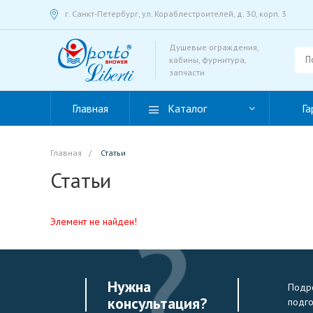
г. Санкт-Петербург, ул. Кораблестроителей, д. 30, корп. 3
Душевые ограждения,
кабины, фурнитура,
запчасти
Главная
Каталог
Га
Главная
/
Статьи
Статьи
Элемент не найден!
Нужна
Подро
консультация?
подг