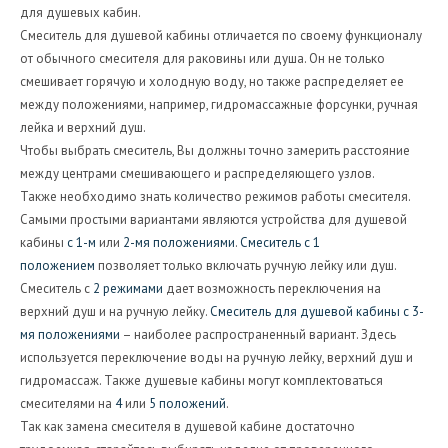
для душевых кабин.
Смеситель для душевой кабины отличается по своему функционалу
от обычного смесителя для раковины или душа. Он не только
смешивает горячую и холодную воду, но также распределяет ее
между положениями, например, гидромассажные форсунки, ручная
лейка и верхний душ.
Чтобы выбрать смеситель, Вы должны точно замерить расстояние
между центрами смешивающего и распределяющего узлов.
Также необходимо знать количество режимов работы смесителя.
Самыми простыми вариантами являются устройства для душевой
кабины
с 1-м
или
2-мя положениями
.
Смеситель с 1
положением
позволяет только включать ручную лейку или душ.
Смеситель с
2 режимами
дает возможность переключения на
верхний душ и на ручную лейку.
Смеситель для душевой кабины с 3-
мя положениями
– наиболее распространенный вариант. Здесь
используется переключение воды на ручную лейку, верхний душ и
гидромассаж. Также душевые кабины могут комплектоваться
смесителями на
4
или
5 положений
.
Так как замена смесителя в душевой кабине достаточно