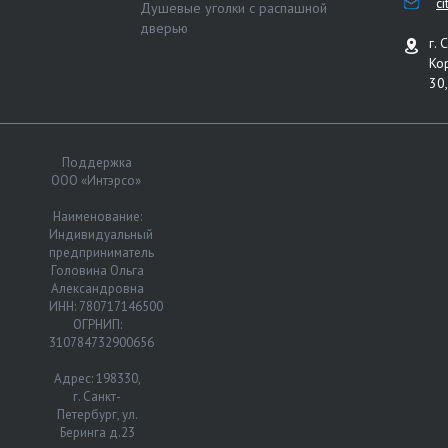
c
Душевые уголки с распашной
дверью
г. 
Ко
30,
Поддержка
ООО «Интэрсо»
Наименование:
Индивидуальный
предприниматель
Головина Ольга
Александровна
ИНН: 780717146500
ОГРНИП:
310784732900656
Адрес: 198330,
г. Санкт-
Петербург, ул.
Беринга д.23