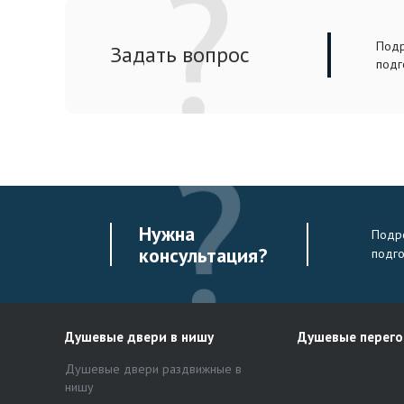
Подр
Задать вопрос
подг
Нужна
Подро
консультация?
подг
Душевые двери в нишу
Душевые перег
Душевые двери раздвижные в
нишу