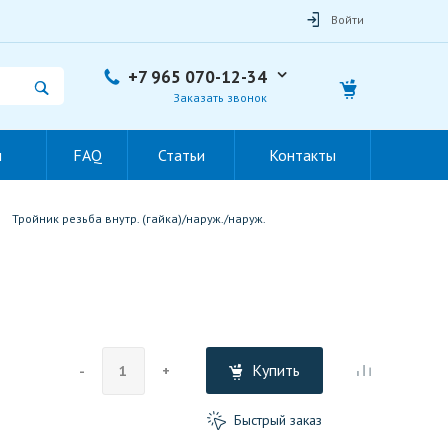
Войти
+7 965 070-12-34
Заказать звонок
ы
FAQ
Статьи
Контакты
Тройник резьба внутр. (гайка)/наруж./наруж.
Купить
-
+
Быстрый заказ