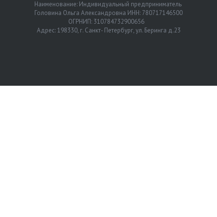
Наименование: Индивидуальный предприниматель
Головина Ольга Александровна ИНН: 780717146500
ОГРНИП: 310784732900656
Адрес: 198330, г. Санкт- Петербург, ул. Беринга д.23