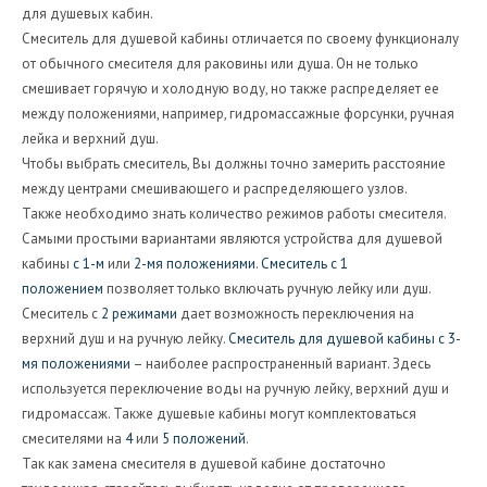
для душевых кабин.
Смеситель для душевой кабины отличается по своему функционалу
от обычного смесителя для раковины или душа. Он не только
смешивает горячую и холодную воду, но также распределяет ее
между положениями, например, гидромассажные форсунки, ручная
лейка и верхний душ.
Чтобы выбрать смеситель, Вы должны точно замерить расстояние
между центрами смешивающего и распределяющего узлов.
Также необходимо знать количество режимов работы смесителя.
Самыми простыми вариантами являются устройства для душевой
кабины
с 1-м
или
2-мя положениями
.
Смеситель с 1
положением
позволяет только включать ручную лейку или душ.
Смеситель с
2 режимами
дает возможность переключения на
верхний душ и на ручную лейку.
Смеситель для душевой кабины с 3-
мя положениями
– наиболее распространенный вариант. Здесь
используется переключение воды на ручную лейку, верхний душ и
гидромассаж. Также душевые кабины могут комплектоваться
смесителями на
4
или
5 положений
.
Так как замена смесителя в душевой кабине достаточно