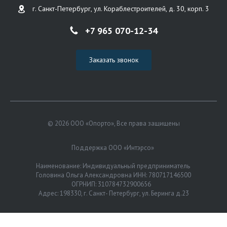
г. Санкт-Петербург, ул. Кораблестроителей, д. 30, корп. 3
+7 965 070-12-34
Заказать звонок
© 2026 ООО «Опорто», Все права защищены
Поддержка ООО «Интэрсо»
Наименование: Индивидуальный предприниматель
Головина Ольга Александровна ИНН: 780717146500
ОГРНИП: 310784732900656
Адрес: 198330, г. Санкт- Петербург, ул. Беринга д.23