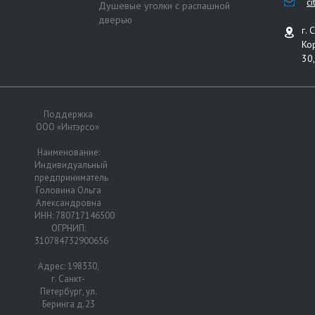
c
Душевые уголки с распашной
дверью
г. 
Ко
30,
Поддержка
ООО «Интэрсо»
Наименование:
Индивидуальный
предприниматель
Головина Ольга
Александровна
ИНН: 780717146500
ОГРНИП:
310784732900656
Адрес: 198330,
г. Санкт-
Петербург, ул.
Беринга д.23