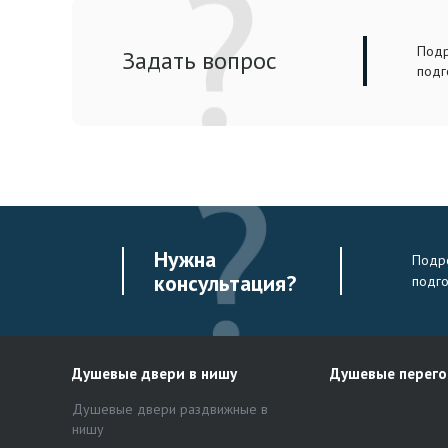
Подр
Задать вопрос
подг
Нужна
Подро
консультация?
подг
Душевые двери в нишу
Душевые перег
Душевые двери раздвижные в
нишу