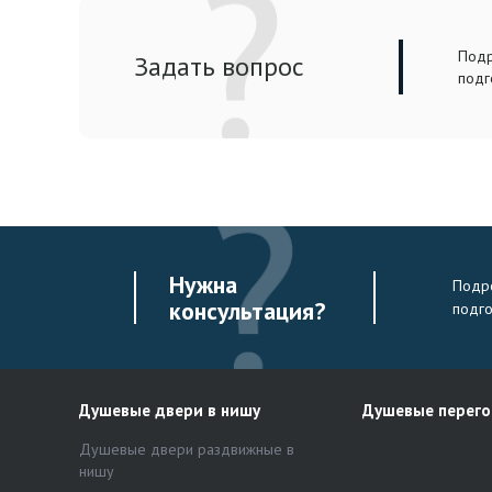
Подр
Задать вопрос
подг
Нужна
Подро
консультация?
подг
Душевые двери в нишу
Душевые перег
Душевые двери раздвижные в
нишу