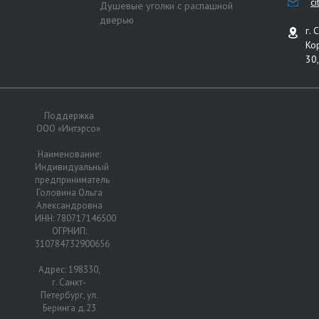
c
Душевые уголки с распашной
дверью
г. 
Ко
30,
Поддержка
ООО «Интэрсо»
Наименование:
Индивидуальный
предприниматель
Головина Ольга
Александровна
ИНН: 780717146500
ОГРНИП:
310784732900656
Адрес: 198330,
г. Санкт-
Петербург, ул.
Беринга д.23