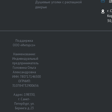
c
Душевые уголки с распашной
дверью
г. 
Ко
30,
Поддержка
ООО «Интэрсо»
Наименование:
Индивидуальный
предприниматель
Головина Ольга
Александровна
ИНН: 780717146500
ОГРНИП:
310784732900656
Адрес: 198330,
г. Санкт-
Петербург, ул.
Беринга д.23