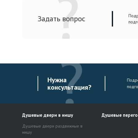
Подр
Задать вопрос
подг
Нужна
Подро
консультация?
подг
Душевые двери в нишу
Душевые перег
Душевые двери раздвижные в
нишу