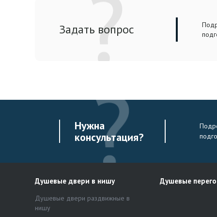
Подр
Задать вопрос
подг
Нужна
Подро
консультация?
подг
Душевые двери в нишу
Душевые перег
Душевые двери раздвижные в
нишу