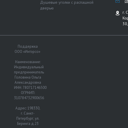
c
Душевые уголки с распашной
дверью
г. 
Ко
30,
Поддержка
ООО «Интэрсо»
Наименование:
Индивидуальный
предприниматель
Головина Ольга
Александровна
ИНН: 780717146500
ОГРНИП:
310784732900656
Адрес: 198330,
г. Санкт-
Петербург, ул.
Беринга д.23