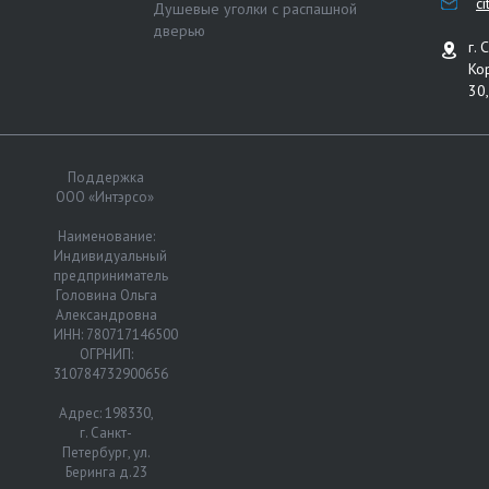
c
Душевые уголки с распашной
дверью
г. 
Ко
30,
Поддержка
ООО «Интэрсо»
Наименование:
Индивидуальный
предприниматель
Головина Ольга
Александровна
ИНН: 780717146500
ОГРНИП:
310784732900656
Адрес: 198330,
г. Санкт-
Петербург, ул.
Беринга д.23