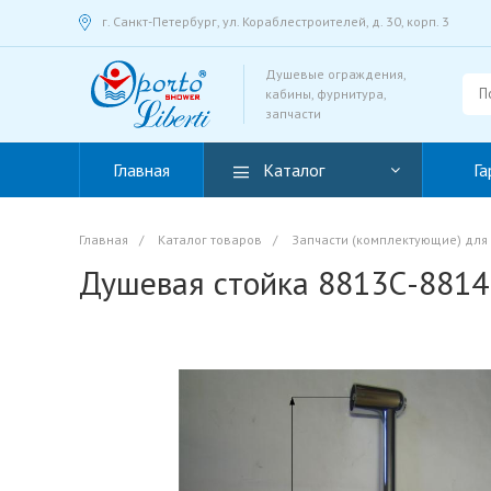
г. Санкт-Петербург, ул. Кораблестроителей, д. 30, корп. 3
Душевые ограждения,
кабины, фурнитура,
запчасти
Главная
Каталог
Га
Главная
/
Каталог товаров
/
Запчасти (комплектующие) для
Душевая стойка 8813С-8814С