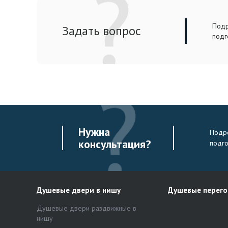
Подр
Задать вопрос
подг
Нужна
Подро
консультация?
подг
Душевые двери в нишу
Душевые перег
Душевые двери раздвижные в
нишу