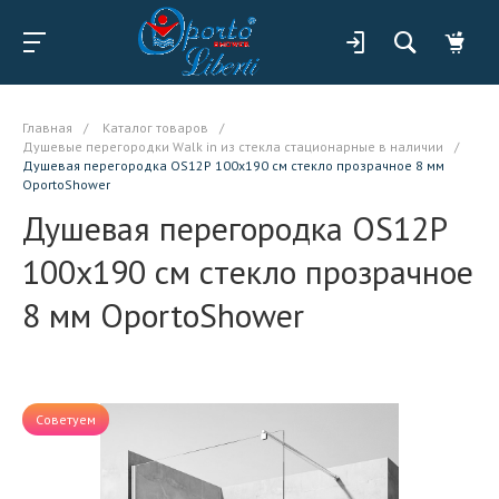
Главная
/
Каталог товаров
/
Душевые перегородки Walk in из стекла стационарные в наличии
/
Душевая перегородка OS12P 100x190 см стекло прозрачное 8 мм
OportoShower
Душевая перегородка OS12P
100x190 см стекло прозрачное
8 мм OportoShower
Советуем