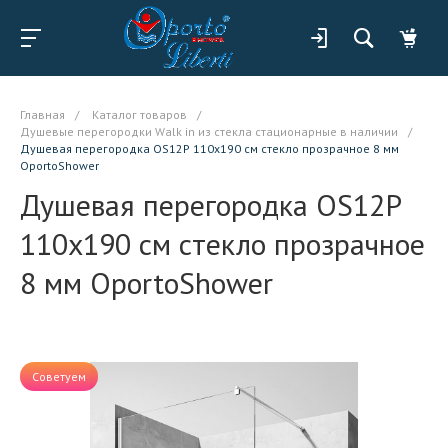
Главная
/
Каталог товаров
/
Душевые перегородки Walk in из стекла стационарные в наличии
/
Душевая перегородка OS12P 110x190 см стекло прозрачное 8 мм
OportoShower
Душевая перегородка OS12P
110x190 см стекло прозрачное
8 мм OportoShower
Советуем