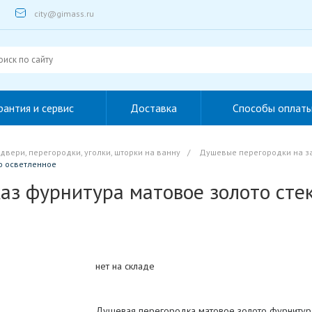
city@gimass.ru
рантия и сервис
Доставка
Способы оплат
вери, перегородки, уголки, шторки на ванну
/
Душевые перегородки на за
о осветленное
аз фурнитура матовое золото сте
нет на складе
Душевая перегородка матовое золото фурнитур