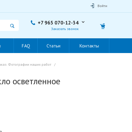
Войти
+7 965 070-12-34
Заказать звонок
ы
FAQ
Статьи
Контакты
каз. Фотографии наших работ
/
кло осветленное
а.