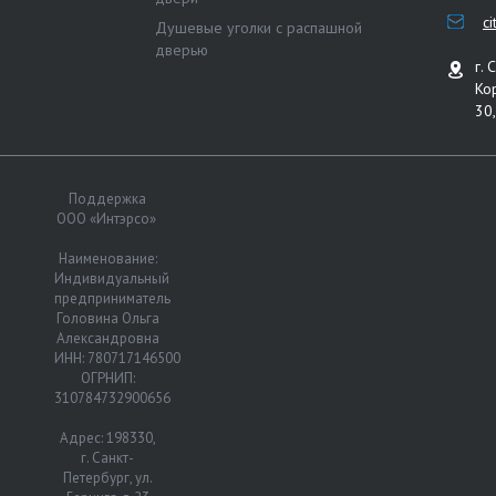
c
Душевые уголки с распашной
дверью
г. 
Ко
30,
Поддержка
ООО «Интэрсо»
Наименование:
Индивидуальный
предприниматель
Головина Ольга
Александровна
ИНН: 780717146500
ОГРНИП:
310784732900656
Адрес: 198330,
г. Санкт-
Петербург, ул.