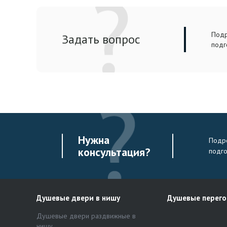
Подр
Задать вопрос
подг
Нужна
Подро
консультация?
подг
Душевые двери в нишу
Душевые перег
Душевые двери раздвижные в
нишу