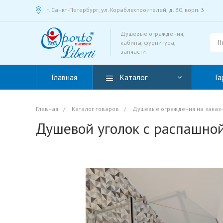
г. Санкт-Петербург, ул. Кораблестроителей, д. 30, корп. 3
Душевые ограждения,
кабины, фурнитура,
запчасти
Главная
Каталог
Га
Главная
/
Каталог товаров
/
Душевые ограждения на заказ-д
Душевой уголок с распашной