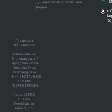
c
Душевые уголки с распашной
дверью
г. 
Ко
30,
Поддержка
ООО «Интэрсо»
Наименование:
Индивидуальный
предприниматель
Головина Ольга
Александровна
ИНН: 780717146500
ОГРНИП:
310784732900656
Адрес: 198330,
г. Санкт-
Петербург, ул.
Беринга д.23