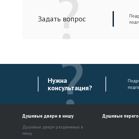
Подр
Задать вопрос
подг
Нужна
Подро
консультация?
подг
Душевые двери в нишу
Душевые перег
Душевые двери раздвижные в
нишу