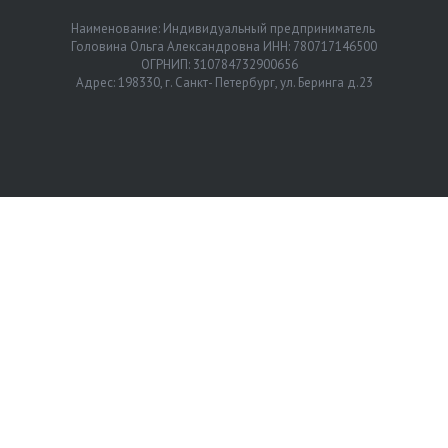
Наименование: Индивидуальный предприниматель
Головина Ольга Александровна ИНН: 780717146500
ОГРНИП: 310784732900656
Адрес: 198330, г. Санкт- Петербург, ул. Беринга д.23