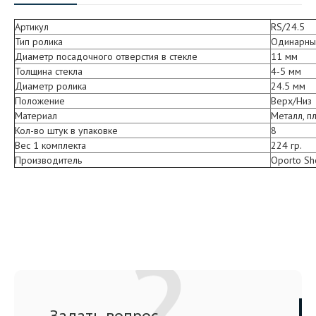
Артикул
RS/24.5
Тип ролика
Одинарны
Диаметр посадочного отверстия в стекле
11 мм
Толщина стекла
4-5 мм
Диаметр ролика
24.5 мм
Положение
Верх/Низ
Материал
Металл, пл
Кол-во штук в упаковке
8
Вес 1 комплекта
224 гр.
Производитель
Oporto S
Задать вопрос