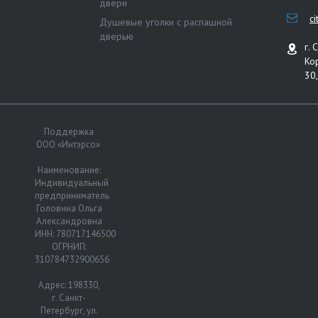
двери
c
Душевые уголки с распашной
дверью
г. 
Ко
30,
Поддержка
ООО «Интэрсо»
Наименование:
Индивидуальный
предприниматель
Головина Ольга
Александровна
ИНН: 780717146500
ОГРНИП:
310784732900656
Адрес: 198330,
г. Санкт-
Петербург, ул.