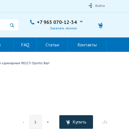
Войти
+7 965 070-12-34
Заказать звонок
ы
FAQ
Статьи
Контакты
з одинарные RD/23 Oporto 8шт
Купить
-
+