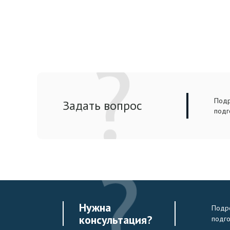
Подр
Задать вопрос
подг
Нужна
Подро
консультация?
подг