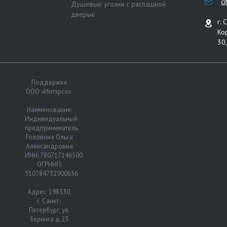
c
Душевые уголки с распашной
дверью
г. 
Ко
30,
Поддержка
ООО «Интэрсо»
Наименование:
Индивидуальный
предприниматель
Головина Ольга
Александровна
ИНН: 780717146500
ОГРНИП:
310784732900656
Адрес: 198330,
г. Санкт-
Петербург, ул.
Беринга д.23