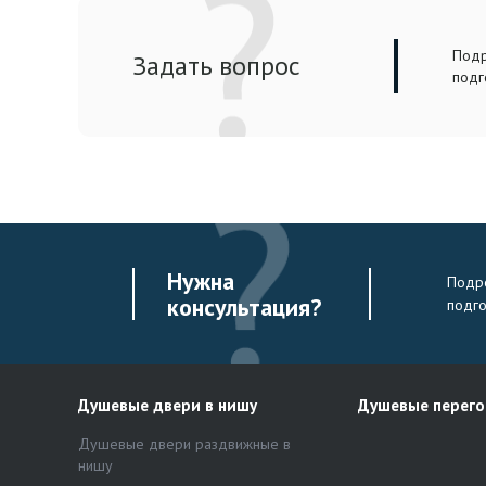
Подр
Задать вопрос
подг
Нужна
Подро
консультация?
подг
Душевые двери в нишу
Душевые перег
Душевые двери раздвижные в
нишу