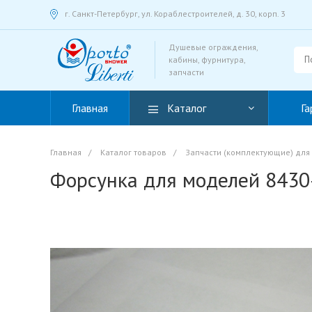
г. Санкт-Петербург, ул. Кораблестроителей, д. 30, корп. 3
Душевые ограждения,
кабины, фурнитура,
запчасти
Главная
Каталог
Га
Главная
/
Каталог товаров
/
Запчасти (комплектующие) для
Форсунка для моделей 8430