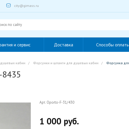
city@gimass.ru
рантия и сервис
Доставка
Способы оплат
 душевых кабин
/
Форсунки и шланги для душевых кабин
/
Форсунка дл
-8435
Арт. Oporto-F-31/430
1 000 руб.