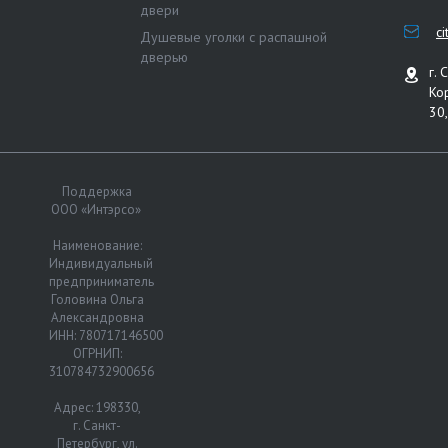
двери
c
Душевые уголки с распашной
дверью
г. 
Ко
30,
Поддержка
ООО «Интэрсо»
Наименование:
Индивидуальный
предприниматель
Головина Ольга
Александровна
ИНН: 780717146500
ОГРНИП:
310784732900656
Адрес: 198330,
г. Санкт-
Петербург, ул.