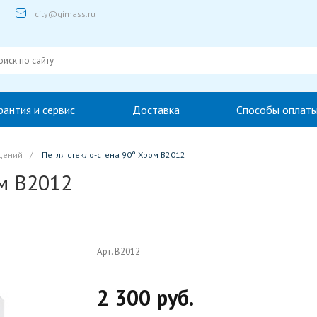
city@gimass.ru
рантия и сервис
Доставка
Способы оплат
дений
/
Петля стекло-стена 90° Хром B2012
ом B2012
Арт. B2012
2 300 руб.