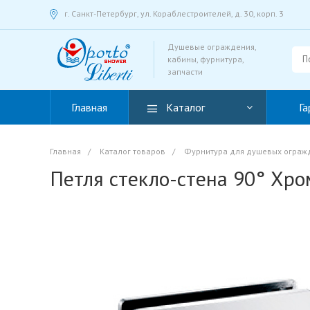
г. Санкт-Петербург, ул. Кораблестроителей, д. 30, корп. 3
Душевые ограждения,
кабины, фурнитура,
запчасти
Главная
Каталог
Га
Главная
/
Каталог товаров
/
Фурнитура для душевых ограж
Петля стекло-стена 90° Хр