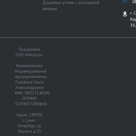
c
Душевые уголки с распашной
дверью
г. 
Ко
30,
Поддержка
ООО «Интэрсо»
Наименование:
Индивидуальный
предприниматель
Головина Ольга
Александровна
ИНН: 780717146500
ОГРНИП:
310784732900656
Адрес: 198330,
г. Санкт-
Петербург, ул.
Беринга д.23