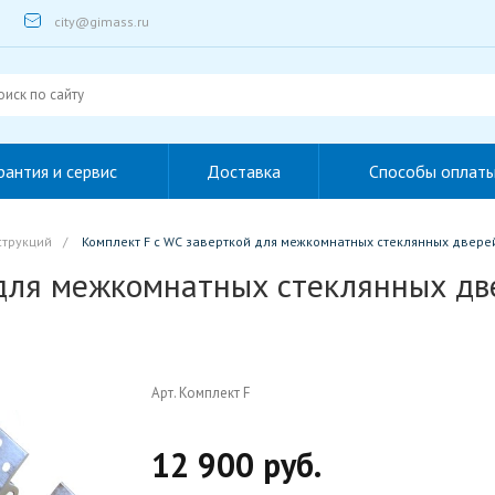
city@gimass.ru
рантия и сервис
Доставка
Способы оплат
струкций
/
Комплект F с WC заверткой для межкомнатных стеклянных двере
 для межкомнатных стеклянных дв
Арт. Комплект F
12 900 руб.