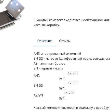
В каждый комплект входит все необходимое для ус
часть на коробку.
Описание
Отзывы
ANB-анодированный алюминий
BN-SS - матовая (шлифованная) нержавеющая ста
АB - античная бронза
BN - черный никель
12 900
ANB
руб.
12 900
BN-SS
руб.
14 200
AB/BN
руб.
Каждый комплект упакован в отдельную коробку и