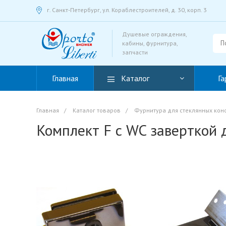
г. Санкт-Петербург, ул. Кораблестроителей, д. 30, корп. 3
Душевые ограждения,
кабины, фурнитура,
запчасти
Главная
Каталог
Га
Главная
/
Каталог товаров
/
Фурнитура для стеклянных кон
Комплект F с WC заверткой