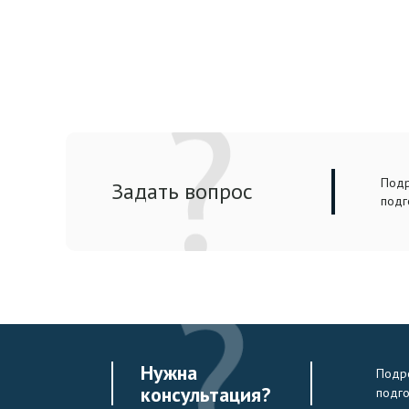
Подр
Задать вопрос
подг
Нужна
Подро
консультация?
подг