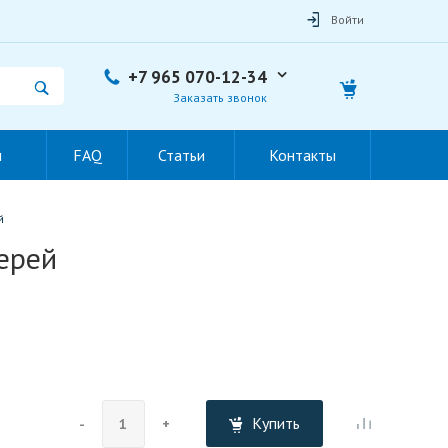
Войти
+7 965 070-12-34
Заказать звонок
ы
FAQ
Статьи
Контакты
й
ерей
Купить
-
+