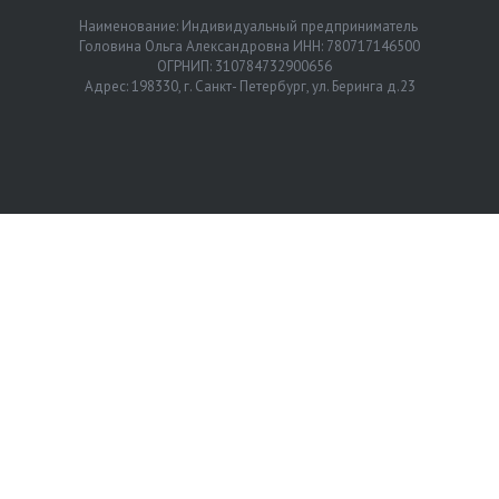
Наименование: Индивидуальный предприниматель
Головина Ольга Александровна ИНН: 780717146500
ОГРНИП: 310784732900656
Адрес: 198330, г. Санкт- Петербург, ул. Беринга д.23