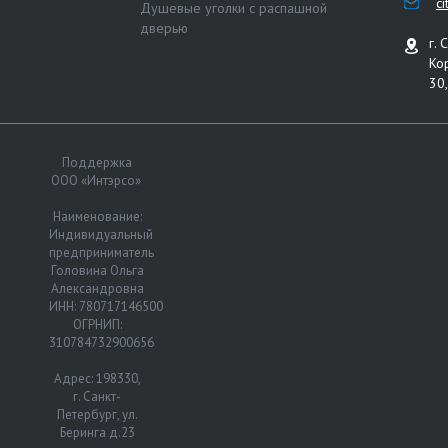
c
Душевые уголки с распашной
дверью
г. 
Ко
30,
Поддержка
ООО «Интэрсо»
Наименование:
Индивидуальный
предприниматель
Головина Ольга
Александровна
ИНН: 780717146500
ОГРНИП:
310784732900656
Адрес: 198330,
г. Санкт-
Петербург, ул.
Беринга д.23