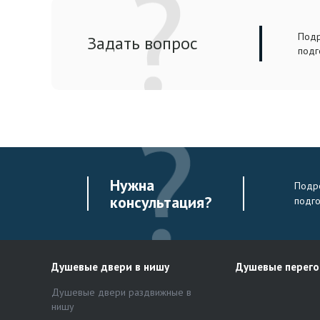
Подр
Задать вопрос
подг
Нужна
Подро
консультация?
подг
Душевые двери в нишу
Душевые перег
Душевые двери раздвижные в
нишу