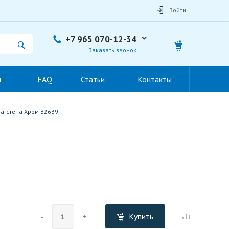
Войти
+7 965 070-12-34
Заказать звонок
ы
FAQ
Статьи
Контакты
а-стена Хром B2639
Купить
-
+