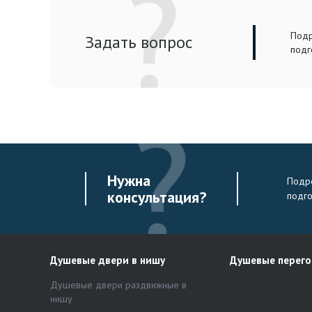
Подр
Задать вопрос
подг
Нужна
Подро
консультация?
подг
Душевые двери в нишу
Душевые перег
Душевые двери раздвижные в
нишу