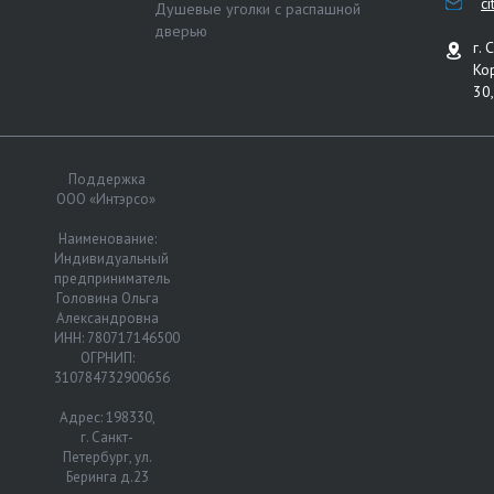
c
Душевые уголки с распашной
дверью
г. 
Ко
30,
Поддержка
ООО «Интэрсо»
Наименование:
Индивидуальный
предприниматель
Головина Ольга
Александровна
ИНН: 780717146500
ОГРНИП:
310784732900656
Адрес: 198330,
г. Санкт-
Петербург, ул.
Беринга д.23