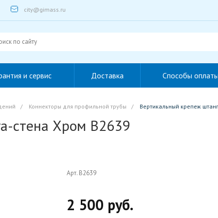
city@gimass.ru
рантия и сервис
Доставка
Способы оплат
дений
/
Коннекторы для профильной трубы
/
Вертикальный крепеж штанг
а-стена Хром B2639
Арт. B2639
2 500 руб.