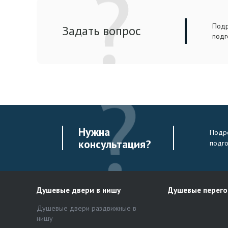
Подр
Задать вопрос
подг
Нужна
Подро
консультация?
подг
Душевые двери в нишу
Душевые перег
Душевые двери раздвижные в
нишу