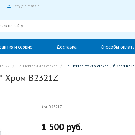
city@gimass.ru
рантия и сервис
Доставка
Способы оплат
дений
/
Коннекторы для стекла
/
Коннектор стекло-стекло 90° Хром B232
0° Хром B2321Z
Арт. B2321Z
1 500 руб.