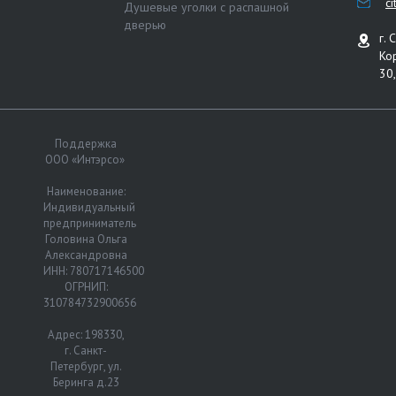
c
Душевые уголки с распашной
дверью
г. 
Ко
30,
Поддержка
ООО «Интэрсо»
Наименование:
Индивидуальный
предприниматель
Головина Ольга
Александровна
ИНН: 780717146500
ОГРНИП:
310784732900656
Адрес: 198330,
г. Санкт-
Петербург, ул.
Беринга д.23