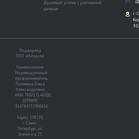
c
Душевые уголки с распашной
дверью
г. 
Ко
30,
Поддержка
ООО «Интэрсо»
Наименование:
Индивидуальный
предприниматель
Головина Ольга
Александровна
ИНН: 780717146500
ОГРНИП:
310784732900656
Адрес: 198330,
г. Санкт-
Петербург, ул.
Беринга д.23