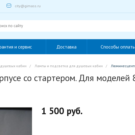
city@gimass.ru
рантия и сервис
Доставка
Способы оплат
 душевых кабин
/
Лампы и подсветка для душевых кабин
/
Люминесцентн
пусе со стартером. Для моделей 
1 500 руб.