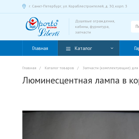
г. Санкт-Петербург, ул. Кораблестроителей, д. 30, корп. 3
Душевые ограждения,
кабины, фурнитура,
запчасти
Главная
Каталог
Га
Главная
/
Каталог товаров
/
Запчасти (комплектующие) для
Люминесцентная лампа в кор