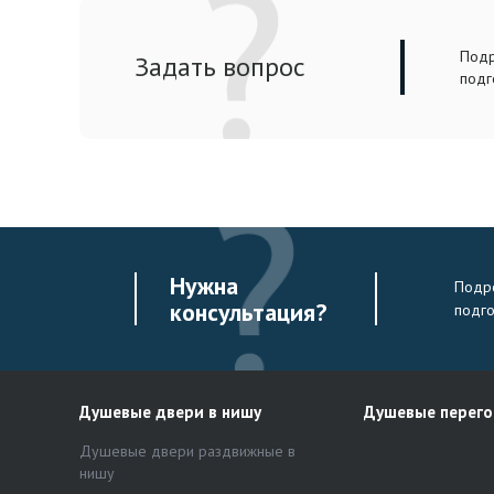
Подр
Задать вопрос
подг
Нужна
Подро
консультация?
подг
Душевые двери в нишу
Душевые перег
Душевые двери раздвижные в
нишу