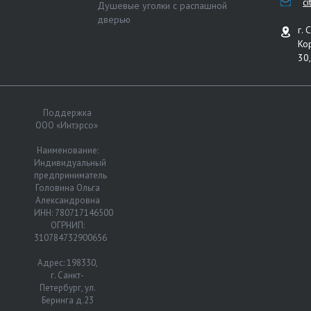
c
Душевые уголки с распашной
дверью
г. 
Ко
30,
Поддержка
ООО «Интэрсо»
Наименование:
Индивидуальный
предприниматель
Головина Ольга
Александровна
ИНН: 780717146500
ОГРНИП:
310784732900656
Адрес: 198330,
г. Санкт-
Петербург, ул.
Беринга д.23