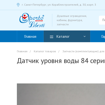
г. Санкт-Петербург, ул. Кораблестроителей, д. 30, корп. 3
Душевые ограждения,
кабины, фурнитура,
запчасти
Главная
Каталог
Га
Главная
/
Каталог товаров
/
Запчасти (комплектующие) для
Датчик уровня воды 84 сери