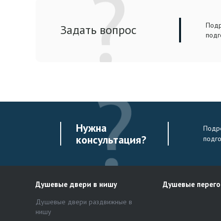
Подр
Задать вопрос
подг
Нужна
Подро
консультация?
подг
Душевые двери в нишу
Душевые перег
Душевые двери раздвижные в
нишу