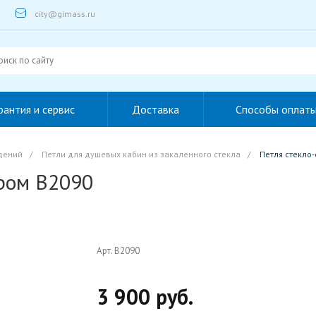
city@gimass.ru
рантия и сервис
Доставка
Способы оплат
дений
/
Петли для душевых кабин из закаленного стекла
/
Петля стекло
Хром B2090
Арт. B2090
3 900 руб.