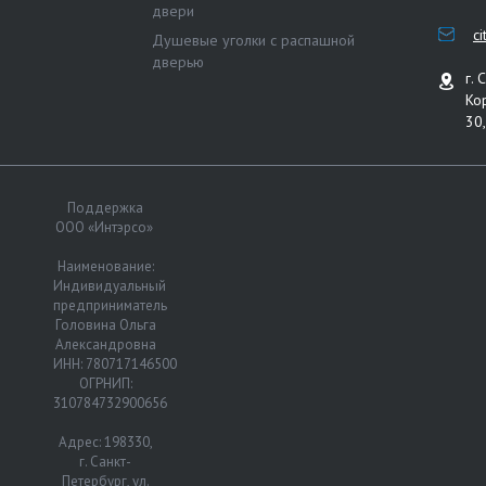
двери
c
Душевые уголки с распашной
дверью
г. 
Ко
30,
Поддержка
ООО «Интэрсо»
Наименование:
Индивидуальный
предприниматель
Головина Ольга
Александровна
ИНН: 780717146500
ОГРНИП:
310784732900656
Адрес: 198330,
г. Санкт-
Петербург, ул.