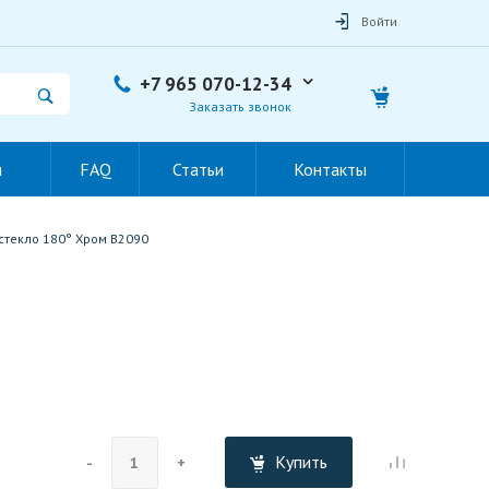
Войти
+7 965 070-12-34
Заказать звонок
ы
FAQ
Статьи
Контакты
-стекло 180° Хром B2090
Купить
-
+