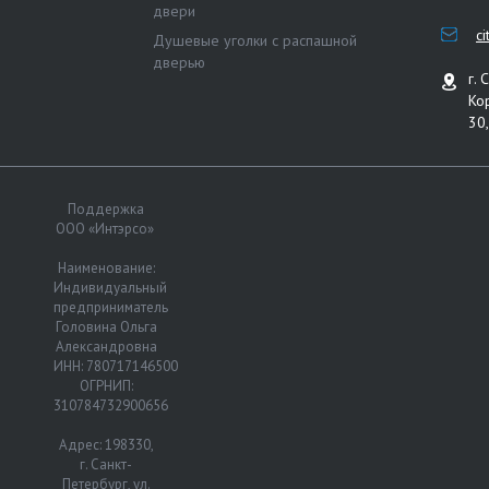
двери
c
Душевые уголки с распашной
дверью
г. 
Ко
30,
Поддержка
ООО «Интэрсо»
Наименование:
Индивидуальный
предприниматель
Головина Ольга
Александровна
ИНН: 780717146500
ОГРНИП:
310784732900656
Адрес: 198330,
г. Санкт-
Петербург, ул.