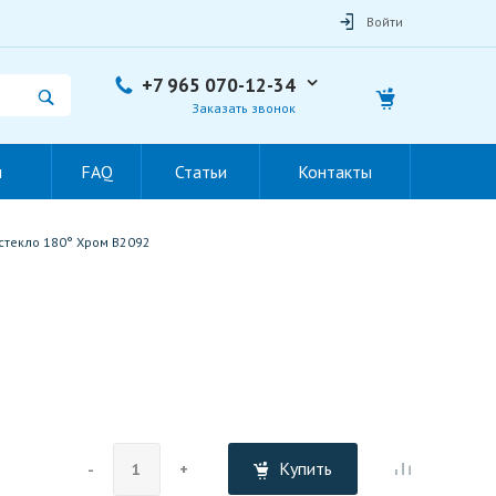
Войти
+7 965 070-12-34
Заказать звонок
ы
FAQ
Статьи
Контакты
-стекло 180° Хром B2092
Купить
-
+