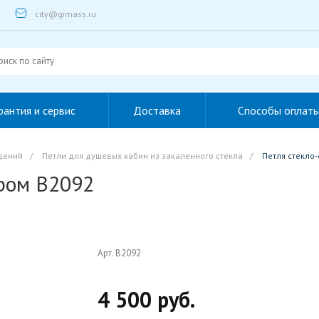
city@gimass.ru
рантия и сервис
Доставка
Способы оплат
дений
/
Петли для душевых кабин из закаленного стекла
/
Петля стекло
Хром B2092
Арт. B2092
4 500 руб.