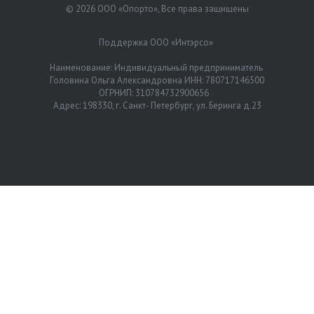
© 2026 ООО «Опорто», Все права защищены
Поддержка ООО «Интэрсо»
Наименование: Индивидуальный предприниматель
Головина Ольга Александровна ИНН: 780717146500
ОГРНИП: 310784732900656
Адрес: 198330, г. Санкт- Петербург, ул. Беринга д.23