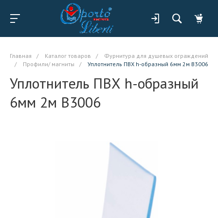
Главная
/
Каталог товаров
/
Фурнитура для душевых ограждений
/
Профили/ магниты
/
Уплотнитель ПВХ h-образный 6мм 2м B3006
Уплотнитель ПВХ h-образный
6мм 2м B3006