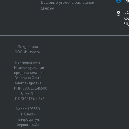
c
Душевые уголки с распашной
дверью
г. 
Ко
30,
Поддержка
ООО «Интэрсо»
Наименование:
Индивидуальный
предприниматель
Головина Ольга
Александровна
ИНН: 780717146500
ОГРНИП:
310784732900656
Адрес: 198330,
г. Санкт-
Петербург, ул.
Беринга д.23