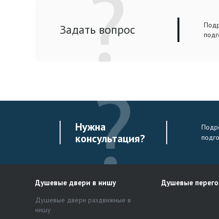
Подр
Задать вопрос
подг
Нужна
Подро
консультация?
подг
Душевые двери в нишу
Душевые перег
Душевые двери раздвижные в
нишу