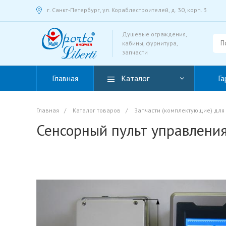
г. Санкт-Петербург, ул. Кораблестроителей, д. 30, корп. 3
Душевые ограждения,
кабины, фурнитура,
запчасти
Главная
Каталог
Га
Главная
/
Каталог товаров
/
Запчасти (комплектующие) для
Сенсорный пульт управлени