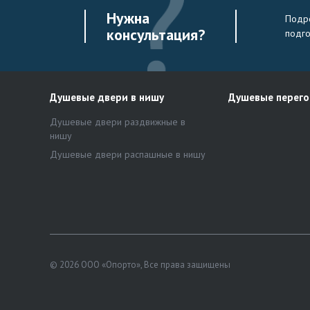
Нужна
Подро
консультация?
подг
Душевые двери в нишу
Душевые перег
Душевые двери раздвижные в
нишу
Душевые двери распашные в нишу
© 2026 ООО «Опорто», Все права защищены