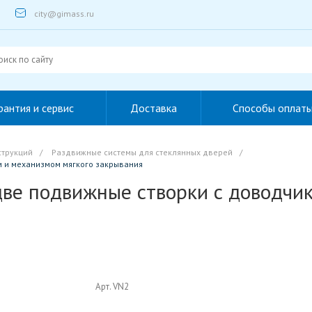
city@gimass.ru
рантия и сервис
Доставка
Способы оплат
струкций
/
Раздвижные системы для стеклянных дверей
/
м и механизмом мягкого закрывания
две подвижные створки с доводчи
Арт. VN2