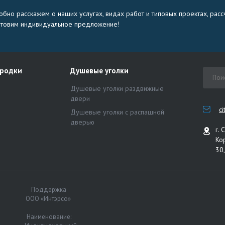
бно расскажем о наших услугах, видах работ и типовых проектах, расс
отовим индивидуальное предложение!
ородки
Душевые уголки
Душевые уголки раздвижные
двери
c
Душевые уголки с распашной
дверью
г. 
Ко
30,
Поддержка
ООО «Интэрсо»
Наименование: