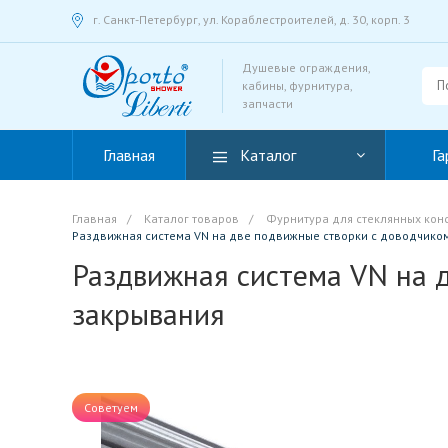
г. Санкт-Петербург, ул. Кораблестроителей, д. 30, корп. 3
Душевые ограждения,
кабины, фурнитура,
запчасти
Главная
Каталог
Га
Главная
/
Каталог товаров
/
Фурнитура для стеклянных кон
Раздвижная система VN на две подвижные створки с доводчико
Раздвижная система VN на 
закрывания
Советуем