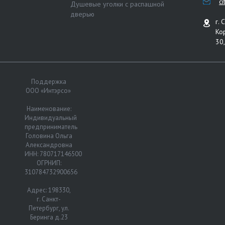
c
Душевые уголки с распашной
дверью
г. 
Ко
30,
Поддержка
ООО «Интэрсо»
Наименование:
Индивидуальный
предприниматель
Головина Ольга
Александровна
ИНН: 780717146500
ОГРНИП:
310784732900656
Адрес: 198330,
г. Санкт-
Петербург, ул.
Беринга д.23