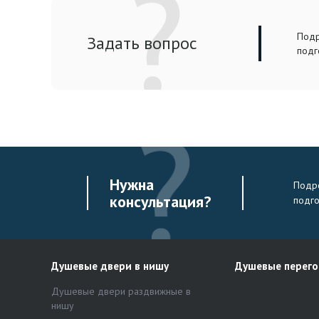
Подр
Задать вопрос
подг
Нужна
Подро
консультация?
подг
Душевые двери в нишу
Душевые перег
Душевые двери раздвижные в
нишу