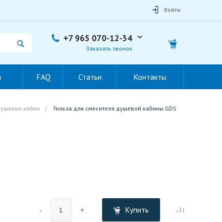
Войти
+7 965 070-12-34
Заказать звонок
ы
FAQ
Статьи
Контакты
душевых кабин
/
Гильза для смесителя душевой кабины GDS
Купить
-
+