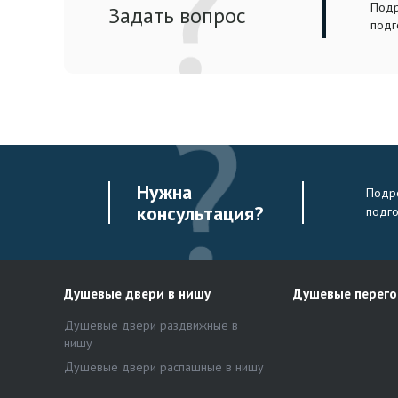
Подр
Задать вопрос
подг
Нужна
Подро
консультация?
подг
Душевые двери в нишу
Душевые перег
Душевые двери раздвижные в
нишу
Душевые двери распашные в нишу