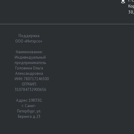
г. 
Ко
30,
Поддержка
ООО «Интэрсо»
Наименование:
Индивидуальный
предприниматель
Головина Ольга
Александровна
ИНН: 780717146500
ОГРНИП:
310784732900656
Адрес: 198330,
г. Санкт-
Петербург, ул.
Беринга д.23