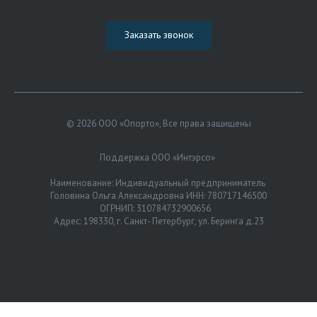
Заказать звонок
© 2026 ООО «Опорто», Все права защищены
Поддержка ООО «Интэрсо»
Наименование: Индивидуальный предприниматель
Головина Ольга Александровна ИНН: 780717146500
ОГРНИП: 310784732900656
Адрес: 198330, г. Санкт- Петербург, ул. Беринга д.23