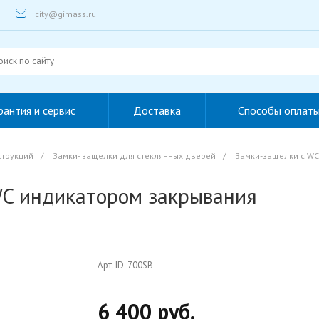
city@gimass.ru
рантия и сервис
Доставка
Способы оплат
струкций
/
Замки- защелки для стеклянных дверей
/
Замки-защелки c WC
WC индикатором закрывания
Арт. ID-700SB
6 400 руб.