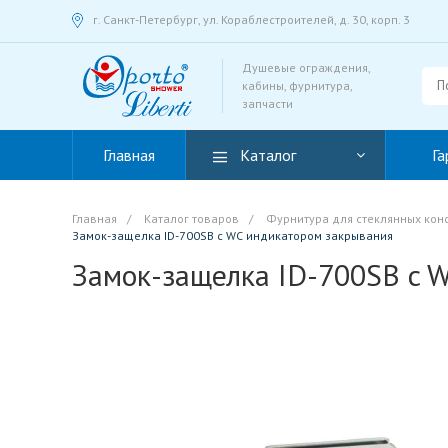
г. Санкт-Петербург, ул. Кораблестроителей, д. 30, корп. 3
Душевые ограждения,
кабины, фурнитура,
запчасти
Главная
Каталог
Га
Главная
/
Каталог товаров
/
Фурнитура для стеклянных кон
Замок-защелка ID-700SB c WC индикатором закрывания
Замок-защелка ID-700SB c 