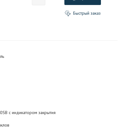
Быстрый заказ
ль
0SB с индикатором закрытия
иклов