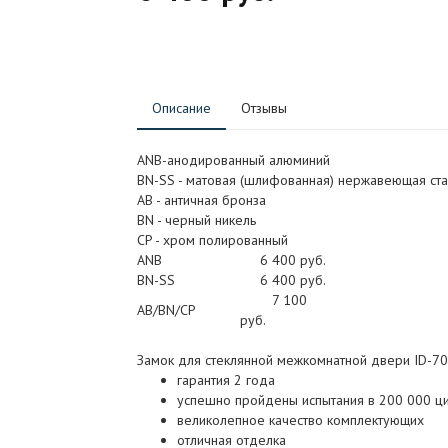
Описание
Отзывы
ANB-анодированный алюминий
BN-SS - матовая (шлифованная) нержавеющая ста
АB - античная бронза
BN - черный никель
CP - хром полированный
ANB
6 400 руб.
BN-SS
6 400 руб.
7 100
AB/BN/CP
руб.
Замок для стеклянной межкомнатной двери ID-70
гарантия 2 года
успешно пройдены испытания в 200 000 ц
великолепное качество комплектующих
отличная отделка