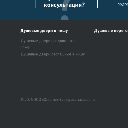
консультация?
подг
Душевые двери в нишу
Душевые перег
Душевые двери раздвижные в
нишу
Душевые двери распашные в нишу
© 2026 ООО «Опорто», Все права защищены