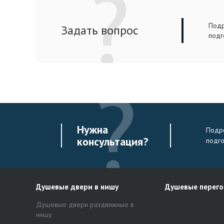
Подр
Задать вопрос
подг
Нужна
Подро
консультация?
подг
Душевые двери в нишу
Душевые перег
Душевые двери раздвижные в
нишу