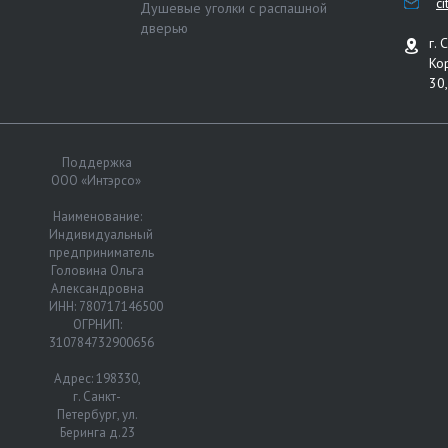
c
Душевые уголки с распашной
дверью
г. 
Ко
30,
Поддержка
ООО «Интэрсо»
Наименование:
Индивидуальный
предприниматель
Головина Ольга
Александровна
ИНН: 780717146500
ОГРНИП:
310784732900656
Адрес: 198330,
г. Санкт-
Петербург, ул.
Беринга д.23