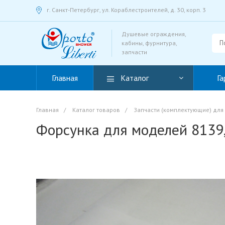
г. Санкт-Петербург, ул. Кораблестроителей, д. 30, корп. 3
Душевые ограждения,
кабины, фурнитура,
запчасти
Главная
Каталог
Га
Главная
/
Каталог товаров
/
Запчасти (комплектующие) для
Форсунка для моделей 8139