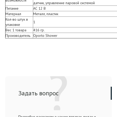
возможности
датчик, управление паровой системой
Питание
АС 12 В
Материал
Металл, пластик
Кол-во штук в
1
упаковке
Вес 1 товара
416 гр.
Производитель
Oporto Shower
Задать вопрос
Подробно расскажем о наших товарах, видах и