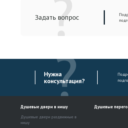
Подр
Задать вопрос
подг
Нужна
Подро
консультация?
подг
Душевые двери в нишу
Душевые перег
Душевые двери раздвижные в
нишу