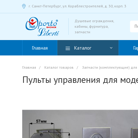
г. Санкт-Петербург, ул. Кораблестроителей, д. 30, корп. 3
Душевые ограждения,
кабины, фурнитура,
запчасти
Главная
Каталог
Га
Главная
/
Каталог товаров
/
Запчасти (комплектующие) для
Пульты управления для мод