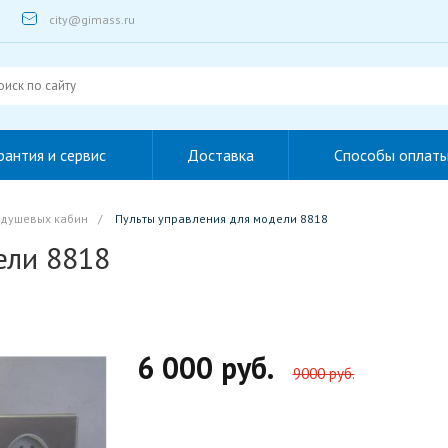
city@gimass.ru
рантия и сервис
Доставка
Способы оплат
 душевых кабин
/
Пульты управления для модели 8818
ели 8818
6 000 руб.
9000 руб.