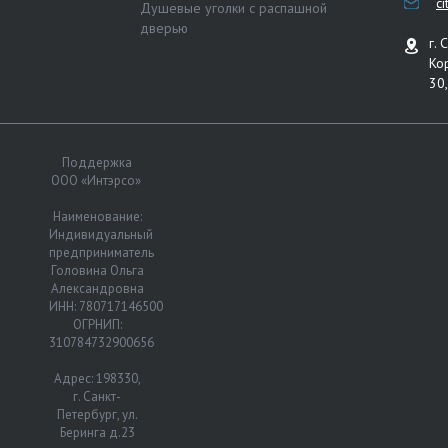
c
Душевые уголки с распашной
дверью
г. 
Ко
30,
Поддержка
ООО «Интэрсо»
Наименование:
Индивидуальный
предприниматель
Головина Ольга
Александровна
ИНН: 780717146500
ОГРНИП:
310784732900656
Адрес: 198330,
г. Санкт-
Петербург, ул.
Беринга д.23