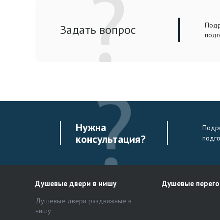
Подр
Задать вопрос
подг
Нужна
Подро
консультация?
подг
Душевые двери в нишу
Душевые перег
Душевые двери раздвижные в
нишу