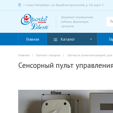
г. Санкт-Петербург, ул. Кораблестроителей, д. 30, корп. 3
Душевые ограждения,
кабины, фурнитура,
запчасти
Главная
Каталог
Га
Главная
/
Каталог товаров
/
Запчасти (комплектующие) для
Сенсорный пульт управления