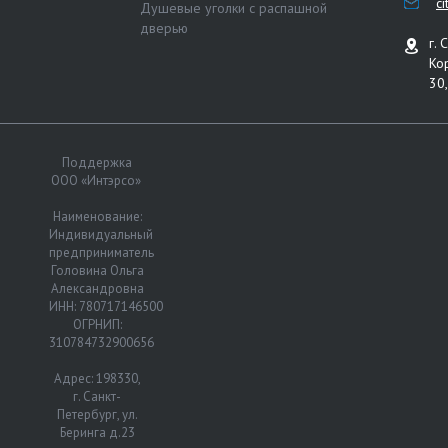
c
Душевые уголки с распашной
дверью
г. 
Ко
30,
Поддержка
ООО «Интэрсо»
Наименование:
Индивидуальный
предприниматель
Головина Ольга
Александровна
ИНН: 780717146500
ОГРНИП:
310784732900656
Адрес: 198330,
г. Санкт-
Петербург, ул.
Беринга д.23