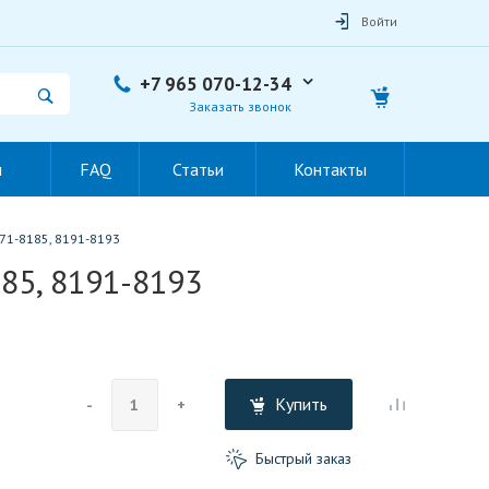
Войти
+7 965 070-12-34
Заказать звонок
ы
FAQ
Статьи
Контакты
71-8185, 8191-8193
85, 8191-8193
Купить
-
+
Быстрый заказ